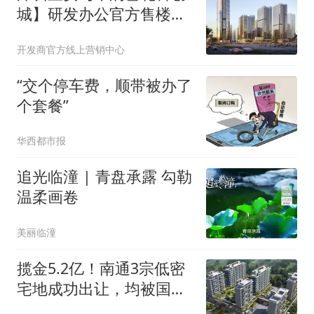
城】研发办公官方售楼处
电话-雪花科创城官方首页
开发商官方线上营销中心
网站-楼盘详情-最新价格-
户型图-容积率@2026售楼
“交个停车费，顺带被办了
处发布
个套餐”
华西都市报
追光临潼 | 青盘承露 勾勒
温柔画卷
美丽临潼
揽金5.2亿！南通3宗低密
宅地成功出让，均被国企
收入囊中