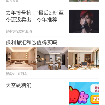
壹号塔台
去年摇号抢，“最后2套”至
今还没卖出，今年推荐成
交奖12万元！杭州新盘开
都市快报橙柿互动
始“悬赏”卖房了
保利都汇和煦值得买吗
新房VIP直通车
天空硬糖消