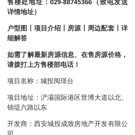
湖北公开征集涉黑涉恶线索
售楼处地址：029-88745366（致电发送
详情地址）
被错换37年女子起诉医院：本不需辍学
中方公布5项对美反制措施
户型图丨项目介绍丨房源丨周边配套丨详
男子出狱前8天被改判死缓
细解答
四预警齐发！双台风影响多个海域
如需了解最新房源信息、在售房源价格，
13岁少年白天写作业晚上夜市炒粉
请拨打上方售楼部电话！
坚持党全面领导和党中央集中统一领导
项目名称：城投阅璟台
项目地址：浐灞国际港区世博大道以北、
锦堤六路以东
开发商：西安城投成致房地产开发有限公
司