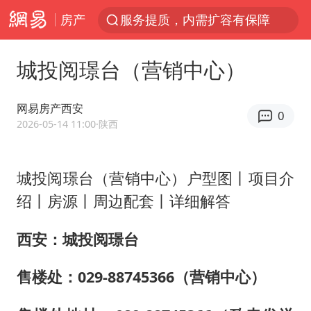
房产
服务提质，内需扩容有保障
普京宣布多项人事调整
城投阅璟台（营销中心）
美股收盘：道指再创历史新高
22岁女生南太行山失联已十天
网易房产西安
0
人贩子“梅姨”真名谢家梅
2026-05-14 11:00
·陕西
宝妈回应打疫苗护士被指不专业
城投阅璟台（营销中心）户型图丨项目介
强台风白海豚逐渐向我国靠近
绍丨房源丨周边配套丨详细解答
被一条街帮助的“煎饼叔叔”去世
为鼓励女儿 41岁妈妈考上985研究生
西安：城投阅璟台
蜜雪冰城员工抽烟收银 门店现已停业
售楼处：029-88745366（营销中心）
“老头乐”悬挂“蒙H好几个8”上路