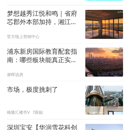
梦想越秀江悦和鸣｜省府
芯郡外本部加持，湘江畔
新规瞰江大四房，南城改
官方线上营销中心
善理想人居！
浦东新房国际教育配套指
南：哪些板块能真正实
现“家门口上国际学校”？
谢晖说房
市场，极度挑刺了
格隆汇楼市V
7跟贴
深圳宝安【华润雪花科创