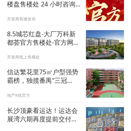
楼盘售楼处 24 小时咨询
热线 营销中心地址 项目
开发商售楼发布
最新房价 实景户型图 全
维度配套 楼盘详情实时更
8.5城芯红盘-大厂万科新
新
都荟官方售楼处-官方网
站-百度百科-AI热搜臻选-
开发商线上售楼处
万科新都荟优选好房
信达繁花里75㎡户型强势
霸榜，独揽番禺“三冠
王”！
地产K线官方
长沙顶豪看运达！运达会
展湾六期再度提前交付，
教科书级完整式豪宅兑