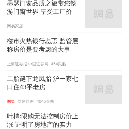
墨瑟门窗品质之旅带您畅
游门窗世界 享受工厂价
网易家居
楼市火热银行忐忑 监管层
称房价是要考虑的大事
上海证券报·中国证券网
454跟贴
二胎诞下龙凤胎 沪一家七
口住43平老房
图集
网易原创
4046跟贴
叶檀:限购无法控制房价上
涨 证明了房地产的实力