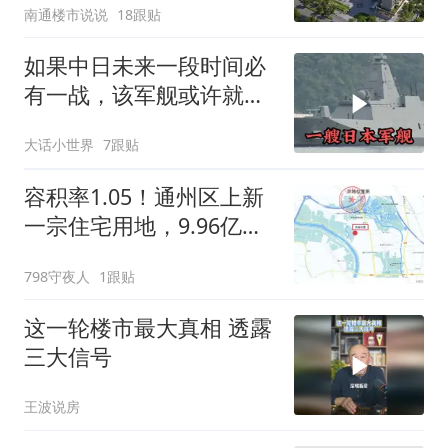
南通楼市说说
18跟贴
如果中日未来一段时间必
有一战，该军舰或许就是
其，主力舰艇之一
大话小世界
7跟贴
容积率1.05！通州区上新
一宗住宅用地，9.96亿元
起拍
798守夜人
1跟贴
这一轮楼市最大真相 透露
三大信号
王波说房