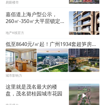
易眼楼市
现！
嘉佰道上海户型公示，
260㎡-350㎡大平层锁定
徐汇内环塔尖客群
地产K线官方
低至8640元/㎡起！广州1934套超笋房源8月10日开抢，倒计时5天！
城市影响力
这里就是茂名最大的楼
盘，茂名碧桂园城市花园