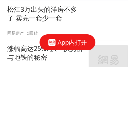
松江3万出头的洋房不多
了 卖完一套少一套
网易房产
5跟贴
App内打开
涨幅高达25%! 扒一扒房价
与地铁的秘密
网易房产
320跟贴
外环轨交房受热捧 近期热
销盘3.1万/平起
网易房产
10跟贴
起早贪黑卖力工作！这儿