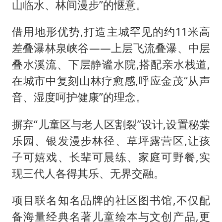
山临水、林间漫步”的惬意。
借用地形优势,打造主城罕见的约11米高
差叠瀑林泉峡谷——上层飞流叠瀑、中层
叠水溪流、下层静谧水院,搭配亲水栈道,
在城市中复刻山林疗愈感,呼应金茂“从声
音、湿度呵护健康”的理念。
摒弃“儿童区与老人区割裂”设计,设置秘棠
乐园、银发漫步林径、草坪露营区,让孩
子可嬉戏、长辈可晨练、家庭可野餐,实
现三代人各得其乐、无界交融。
项目联名知名品牌的社区图书馆,不仅配
备海量经典名著儿童绘本与文创产品,更