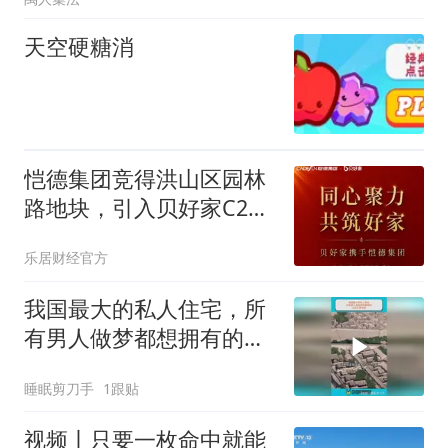
天空硬糖消
恺德集团竞得洪山区园林
路地块，引入贝好家C2M
产品定位及营销服务
乐居财经官方
我国最大的私人住宅，所
有男人做梦都想拥有的，
山西王家大院
睡眠剪刀手
1跟贴
视频丨只要一枚命中就能