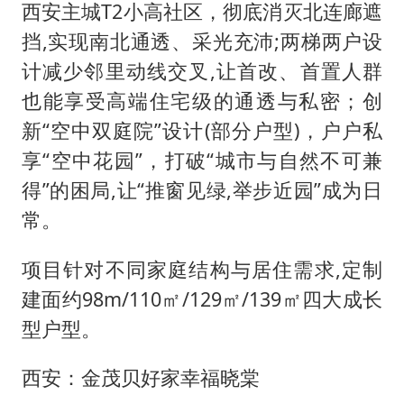
西安主城T2小高社区，彻底消灭北连廊遮
挡,实现南北通透、采光充沛;两梯两户设
计减少邻里动线交叉,让首改、首置人群
也能享受高端住宅级的通透与私密；创
新“空中双庭院”设计(部分户型)，户户私
享“空中花园”，打破“城市与自然不可兼
得”的困局,让“推窗见绿,举步近园”成为日
常。
项目针对不同家庭结构与居住需求,定制
建面约98m/110㎡/129㎡/139㎡四大成长
型户型。
西安：金茂贝好家幸福晓棠