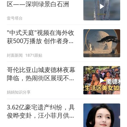
区——深圳绿景白石洲
壹号塔台
"中式天庭"视频在海外收
获500万播放 创作者身份
披露
封面新闻
1871跟贴
哥伦比亚山城麦德林夜幕
降临，热闹街区展现不一
样的拉美风情
娟娟知识分享
3.62亿豪宅遗产纠纷，具
俊晔变卦，汪小菲月供无
产权