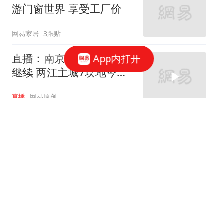
游门窗世界 享受工厂价
网易家居
3跟贴
直播：南京土拍大战今日
App内打开
继续 两江主城7块地今日
开抢
直播
网易原创
离婚买房记:夫妻签抽屉合
同 离婚为省上百万首付
中国证券报·中证网
72跟贴
北京研究户随人走政策 居
住证享受公共服务将扩大