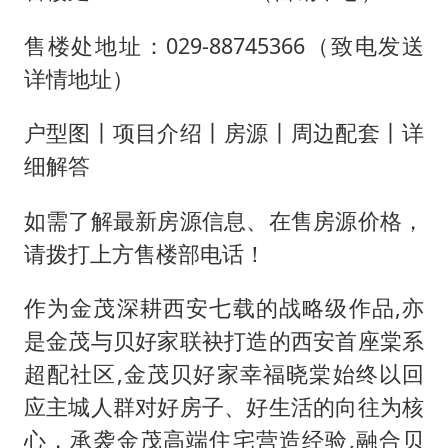
构建更高水平的全民健身公共服务体系
售楼处地址：029-88745366（致电发送
男子被沙蜇蜇伤5小时后呼吸困难
详情地址）
挡“张雪机车”民进党当局怕什么
户型图丨项目介绍丨房源丨周边配套丨详
灌溉水坝被隔成鱼塘 村民投诉20余年
细解答
奋力开创中国式现代化建设新局面
如需了解最新房源信息、在售房源价格，
请拨打上方售楼部电话！
作为金茂深耕西安七载的战略级作品,亦
是金茂与贝好家联袂打造的西安首座棠系
超配社区,金茂贝好家幸福晓棠始终以回
应主城人群对好房子、好生活的向往为核
心，承袭金茂高端住宅营造经验,融合贝