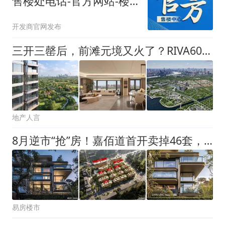
售楼处电话-官方网站-楼
盘百科-百度百科@豆包热
开发商官网发布
搜
三开三罄后，前滩元境又火了？RIVA60一线江景大平层，上演抢房大战
地产人言
8月逆市“抢”房！嘉佰道首开卖掉46套，最贵的卖得最快！
易房楼市