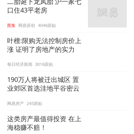
二胎诞下龙凤胎 沪一家七
口住43平老房
图集
网易原创
4046跟贴
叶檀:限购无法控制房价上
涨 证明了房地产的实力
每日经济新闻
3016跟贴
190万人将被迁出城区 置
业郊区首选洼地平谷密云
网易房产
245跟贴
这类房产最值得投资 在上
海稳赚不赔！