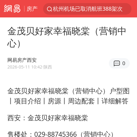
杭州机场已取消航班388架次
房产
中国籍豪华游艇富商之子在泰国被杀
金茂贝好家幸福晓棠（营销中
《披荆斩棘2026》阵容官宣
心）
中国第1高楼阻尼器摆动明显
上海有出现龙卷潜势
网易房产西安
0
国足U17与阿森纳决赛取消 并列冠军
2026-05-11 10:42
·陕西
《龙餐馆》 冲奖
上门女婿出轨女邻居多年被判重婚罪
金茂贝好家幸福晓棠（营销中心）户型图
丨项目介绍丨房源丨周边配套丨详细解答
2025年小学教师减少13.19万
女子发现前夫婚内与第三者育子
西安：金茂贝好家幸福晓棠
以军士兵把枪口对准中国记者
售楼处：029-88745366（营销中心）
笔试第一被劝弃考涉事副校长被撤职