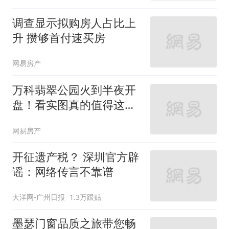
调查显示拟购房人占比上
升 攒够首付速买房
网易房产
万科翡翠公园火到半夜开
盘！看实图真的值得这
般？
网易房产
开征遗产税？ 深圳官方辟
谣：网络传言不靠谱
大洋网-广州日报
1.3万跟贴
墨瑟门窗品质之旅带您畅