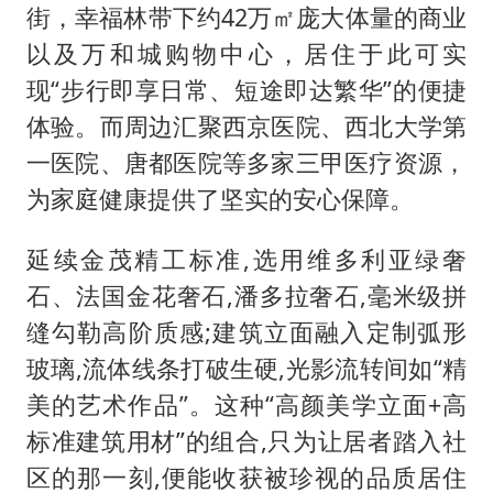
街，幸福林带下约42万㎡庞大体量的商业
以及万和城购物中心，居住于此可实
现“步行即享日常、短途即达繁华”的便捷
体验。而周边汇聚西京医院、西北大学第
一医院、唐都医院等多家三甲医疗资源，
为家庭健康提供了坚实的安心保障。
延续金茂精工标准,选用维多利亚绿奢
石、法国金花奢石,潘多拉奢石,毫米级拼
缝勾勒高阶质感;建筑立面融入定制弧形
玻璃,流体线条打破生硬,光影流转间如“精
美的艺术作品”。这种“高颜美学立面+高
标准建筑用材”的组合,只为让居者踏入社
区的那一刻,便能收获被珍视的品质居住