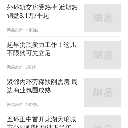
外环轨交房受热捧 近期热
销盘3.1万/平起
网易房产
10跟贴
起早贪黑卖力工作！这儿
不限购可先立足
网易房产
3跟贴
紧邻内环旁稀缺刚需房 周
边商业氛围成熟
网易房产
14跟贴
五环正中首开龙湖天琅城
市公园别墅 预计下半年入