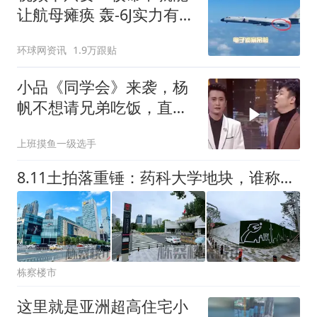
让航母瘫痪 轰-6J实力有多
强？
环球网资讯
1.9万跟贴
小品《同学会》来袭，杨
帆不想请兄弟吃饭，直接
被兄弟抬进了会所
上班摸鱼一级选手
8.11土拍落重锤：药科大学地块，谁称王 难预料！
栋察楼市
这里就是亚洲超高住宅小