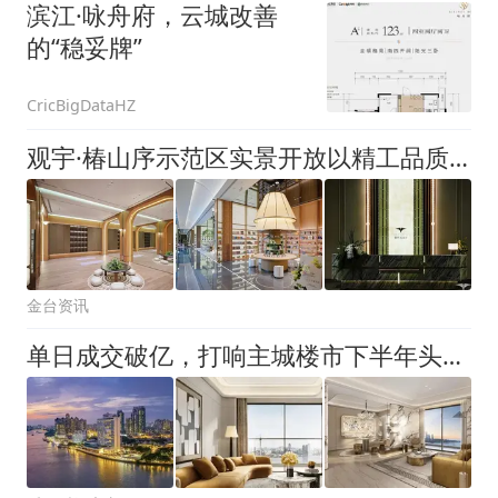
滨江·咏舟府，云城改善
的“稳妥牌”
CricBigDataHZ
观宇·椿山序示范区实景开放以精工品质打造理想人居
金台资讯
单日成交破亿，打响主城楼市下半年头炮！新世界·天馥「天幕」高阶新品首发