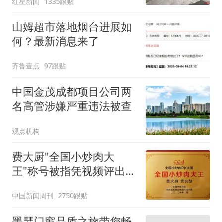
红星新闻
1335跟贴
单丨红星调查
山姆超市落地烟台进展如
何？最新消息来了
齐鲁壹点
97跟贴
中国金茂成都项目公司两
名高管涉嫌严重违法被查
观点机构
费大厨"全国小炒肉大
王"称号被指凭视频评出
官方回应
中国新闻周刊
2750跟贴
墨瑟门窗品质之旅带您畅