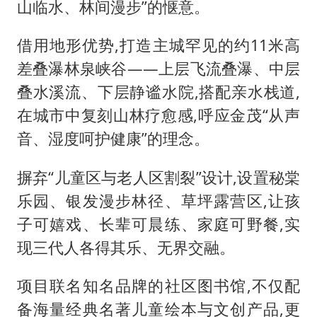
山临水、林间漫步”的惬意。
借用地形优势,打造主城罕见的约11米高
差叠瀑林泉峡谷——上层飞流叠瀑、中层
叠水溪流、下层静谧水院,搭配亲水栈道,
在城市中复刻山林疗愈感,呼应金茂“从声
音、湿度呵护健康”的理念。
摒弃“儿童区与老人区割裂”设计,设置秘棠
乐园、银发漫步林径、草坪露营区,让孩
子可嬉戏、长辈可晨练、家庭可野餐,实
现三代人各得其乐、无界交融。
项目联名知名品牌的社区图书馆,不仅配
备海量经典名著儿童绘本与文创产品,更