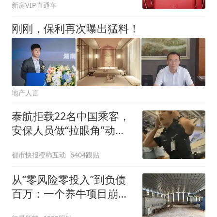
新房VIP直通车
刚刚，保利再次曝出猛料！
地产人言
泰航拒载22名中国乘客，
安保人员做“拉眼角”动
作，泰国机场最新回应：
都市快报橙柿互动
6404跟贴
拒绝登机决定由航司作
出；亲历者：曾承诺免费
从“零风险零投入”到负债
改签但没兑现
百万：一个养牛项目崩盘
后，谁该为农户的贷款买