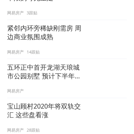
网易房产
3跟贴
紧邻内环旁稀缺刚需房 周
边商业氛围成熟
网易房产
14跟贴
五环正中首开龙湖天琅城
市公园别墅 预计下半年入
市
网易房产
宝山顾村2020年将双轨交
汇 这些盘看涨
网易房产
28跟贴