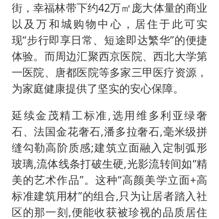
街，幸福林带下约42万㎡庞大体量的商业
以及万和城购物中心，居住于此可实
现“步行即享日常、短途即达繁华”的便捷
体验。而周边汇聚西京医院、西北大学第
一医院、唐都医院等多家三甲医疗资源，
为家庭健康提供了坚实的安心保障。
延续金茂精工标准,选用维多利亚绿奢
石、法国金花奢石,潘多拉奢石,毫米级拼
缝勾勒高阶质感;建筑立面融入定制弧形
玻璃,流体线条打破生硬,光影流转间如“精
美的艺术作品”。这种“高颜美学立面+高
标准建筑用材”的组合,只为让居者踏入社
区的那一刻,便能收获被珍视的品质居住