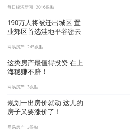
每日经济新闻
3016跟贴
190万人将被迁出城区 置
业郊区首选洼地平谷密云
网易房产
245跟贴
这类房产最值得投资 在上
海稳赚不赔！
网易房产
3跟贴
规划一出房价就动 这儿的
房子又要涨价了！
网易房产
3跟贴