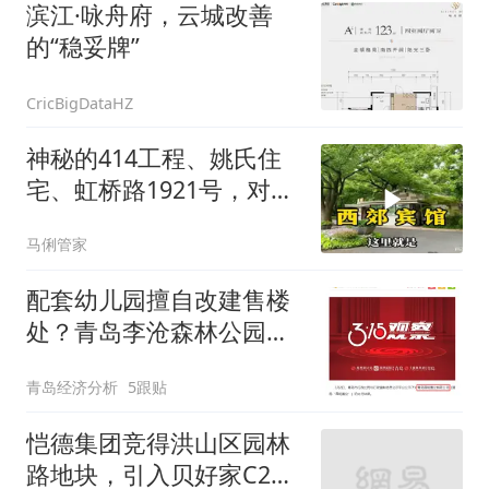
滨江·咏舟府，云城改善
的“稳妥牌”
CricBigDataHZ
神秘的414工程、姚氏住
宅、虹桥路1921号，对这
些名词是否熟熟悉
马俐管家
配套幼儿园擅自改建售楼
处？青岛李沧森林公园小
区引业主质疑
青岛经济分析
5跟贴
恺德集团竞得洪山区园林
路地块，引入贝好家C2M