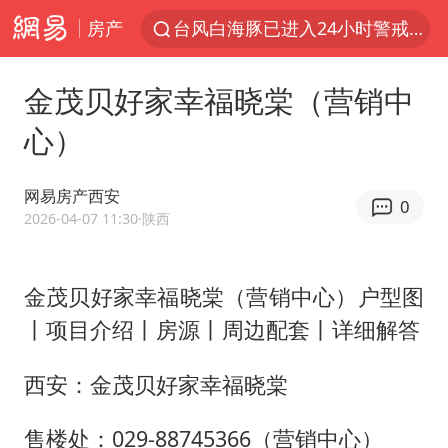
房产
台风白海豚已进入24小时警戒线
“秋天的第一杯奶茶”6岁了
金茂贝好家幸福晓棠（营销中
上海：台风白海豚或将带来龙卷风
心）
四川宜宾高县4.9级地震致1死
国乒男单横滨冠军赛全军覆没
网易房产西安
0
38岁演员求职万岁山NPC成功
2026-04-07 11:30
·陕西
胡彦斌获《歌手2026》歌王
金茂贝好家幸福晓棠（营销中心）户型图
U17国足三连胜晋级明日之星半决赛
丨项目介绍丨房源丨周边配套丨详细解答
美股存储板块集体大跌
中巨芯：上半年归母净利润1405.77万元
西安：金茂贝好家幸福晓棠
东航：国内客票提前14天免费退改
售楼处：029-88745366（营销中心）