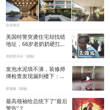
住在南京
美国特警突袭住宅却找错
地址，68岁老奶奶硬扛两
个闪光弹
你的音乐台
1跟贴
发泡水泥填不满，装修师
傅检查发现漏到楼下：出
风口未延伸到外墙
星视频
5跟贴
最高领袖给总统下了“最后
警告”？