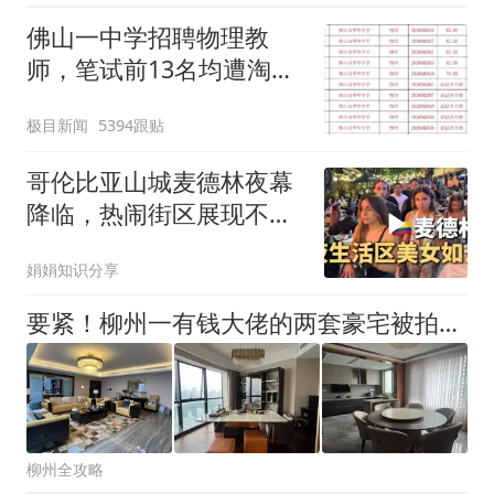
佛山一中学招聘物理教
师，笔试前13名均遭淘
汰？教育局：已叫停招
极目新闻
5394跟贴
聘，成立调查组全面核查
哥伦比亚山城麦德林夜幕
降临，热闹街区展现不一
样的拉美风情
娟娟知识分享
要紧！柳州一有钱大佬的两套豪宅被拍卖，被人430万元、259万元拿下！
柳州全攻略