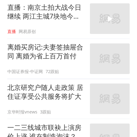
直播：南京土拍大战今日
继续 两江主城7块地今日
开抢
直播
网易原创
离婚买房记:夫妻签抽屉合
同 离婚为省上百万首付
中国证券报·中证网
72跟贴
北京研究户随人走政策 居
住证享受公共服务将扩大
京华时报vnews
3跟贴
一二三线城市联袂上演房
价上涨 谁在制造泡沫？