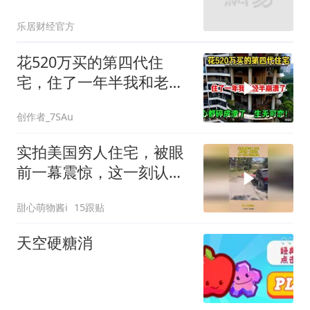
产品定位及营销服务
乐居财经官方
花520万买的第四代住
宅，住了一年半我和老公
崩溃了，心都碎
创作者_7SAu
实拍美国穷人住宅，被眼
前一幕震惊，这一刻认识
到差距
甜心萌物酱i
15跟贴
天空硬糖消