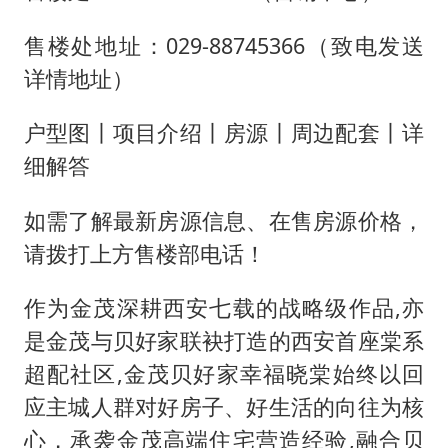
日本试射“战斧”导弹，国防部回应
名创优品回应女子吐槽内裤质量差
售楼处地址：029-88745366（致电发送
详情地址）
百花奖开幕式
胡彦斌韩磊 谁帮谁
户型图丨项目介绍丨房源丨周边配套丨详
夯实基础开新局
细解答
如需了解最新房源信息、在售房源价格，
请拨打上方售楼部电话！
作为金茂深耕西安七载的战略级作品,亦
是金茂与贝好家联袂打造的西安首座棠系
超配社区,金茂贝好家幸福晓棠始终以回
应主城人群对好房子、好生活的向往为核
心，承袭金茂高端住宅营造经验,融合贝