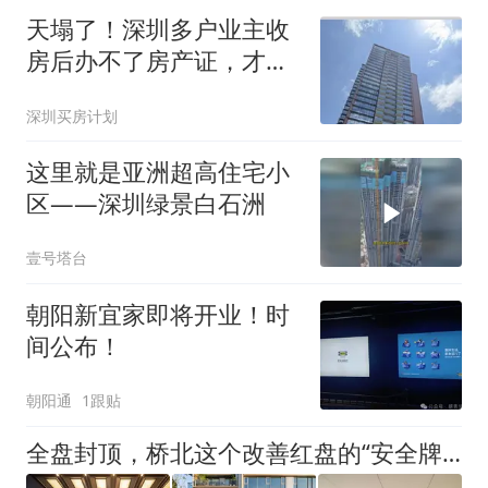
天塌了！深圳多户业主收
房后办不了房产证，才发
现房子被查封了
深圳买房计划
这里就是亚洲超高住宅小
区——深圳绿景白石洲
壹号塔台
朝阳新宜家即将开业！时
间公布！
朝阳通
1跟贴
全盘封顶，桥北这个改善红盘的“安全牌”，打到了极致！