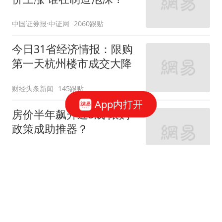
中国证券报·中证网
2060跟贴
今日31省经济情报：限购
第一天杭州楼市成交大降
财经头条新闻
145跟贴
App内打开
房价半年飙升近5成 限购
政策成助推器？
面包财经
724跟贴
离婚买房记:夫妻签抽屉合
同 离婚为省上百万首付
中国证券报·中证网
764跟贴