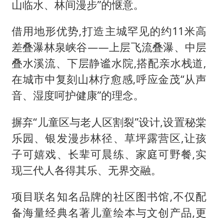
山临水、林间漫步”的惬意。
借用地形优势,打造主城罕见的约11米高
差叠瀑林泉峡谷——上层飞流叠瀑、中层
叠水溪流、下层静谧水院,搭配亲水栈道,
在城市中复刻山林疗愈感,呼应金茂“从声
音、湿度呵护健康”的理念。
摒弃“儿童区与老人区割裂”设计,设置秘棠
乐园、银发漫步林径、草坪露营区,让孩
子可嬉戏、长辈可晨练、家庭可野餐,实
现三代人各得其乐、无界交融。
项目联名知名品牌的社区图书馆,不仅配
备海量经典名著儿童绘本与文创产品,更