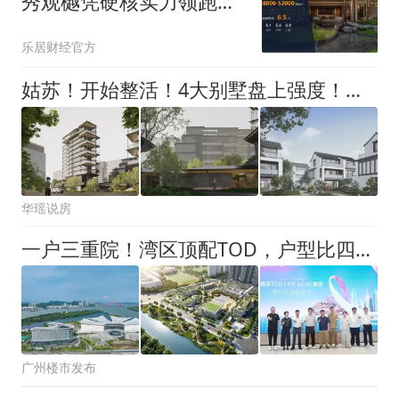
秀观樾凭硬核实力领跑滨
湖高端人居
乐居财经官方
姑苏！开始整活！4大别墅盘上强度！直接火的不够卖～
华瑶说房
一户三重院！湾区顶配TOD，户型比四代宅还猛
广州楼市发布