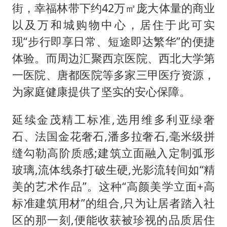
街，幸福林带下约42万㎡庞大体量的商业
以及万和城购物中心，居住于此可实
现“步行即享日常、短途即达繁华”的便捷
体验。而周边汇聚西京医院、西北大学第
一医院、唐都医院等多家三甲医疗资源，
为家庭健康提供了坚实的安心保障。
延续金茂精工标准,选用维多利亚绿奢
石、法国金花奢石,潘多拉奢石,毫米级拼
缝勾勒高阶质感;建筑立面融入定制弧形
玻璃,流体线条打破生硬,光影流转间如“精
美的艺术作品”。这种“高颜美学立面+高
标准建筑用材”的组合,只为让居者踏入社
区的那一刻,便能收获被珍视的品质居住