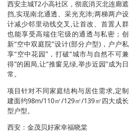
西安主城T2小高社区，彻底消灭北连廊遮
挡,实现南北通透、采光充沛;两梯两户设
计减少邻里动线交叉,让首改、首置人群
也能享受高端住宅级的通透与私密；创
新“空中双庭院”设计(部分户型)，户户私
享“空中花园”，打破“城市与自然不可兼
得”的困局,让“推窗见绿,举步近园”成为日
常。
项目针对不同家庭结构与居住需求,定制
建面约98m/110㎡/129㎡/139㎡四大成长
型户型。
西安：金茂贝好家幸福晓棠