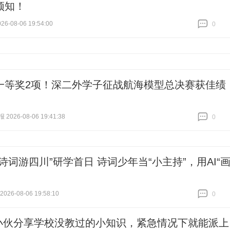
须知！
6-08-06 19:54:00
0
跟贴
0
一等奖2项！深二外学子征战航海模型总决赛获佳绩
026-08-06 19:41:38
0
跟贴
0
诗词游四川”研学首日 诗词少年当“小主持”，用AI“
26-08-06 19:58:10
0
跟贴
0
小伙分享学校没教过的小知识，紧急情况下就能派上