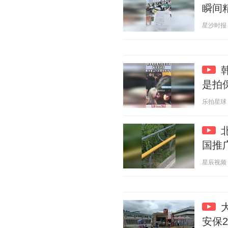
瞬间
星沙时报 20
是拍
乐拍星球 20
国推
星辰视频 20
安保