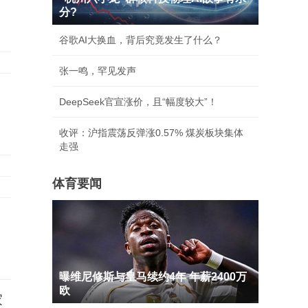
分?
谷歌AI大换血，背后究竟发生了什么？
张一鸣，罕见发声
DeepSeek官宣涨价，且“幅度较大”！
收评：沪指震荡反弹涨0.57% 煤炭板块集体
走强
体育要闻
曝维尼修斯与皇马续约4年 年薪2400万
欧
家