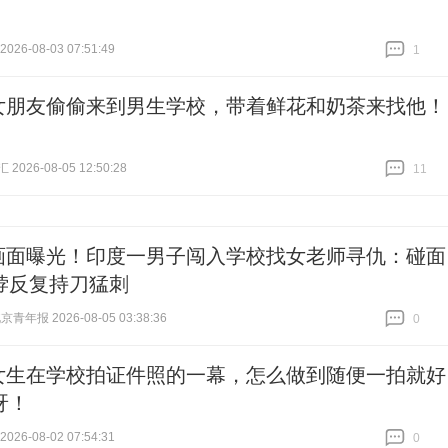
26-08-03 07:51:49
1
跟贴
1
女朋友偷偷来到男生学校，带着鲜花和奶茶来找他！
026-08-05 12:50:28
11
跟贴
11
画面曝光！印度一男子闯入学校找女老师寻仇：碰面
脖反复持刀猛刺
青年报 2026-08-05 03:38:36
0
跟贴
0
女生在学校拍证件照的一幕，怎么做到随便一拍就好
呀！
26-08-02 07:54:31
0