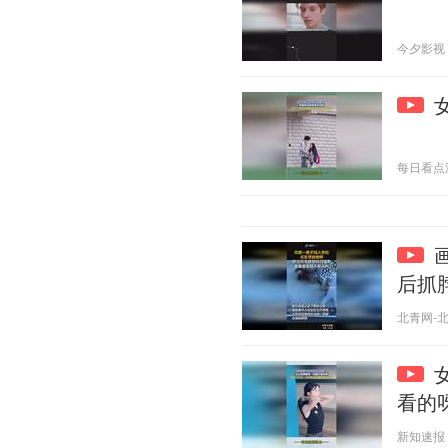
今夕影视 20
每日看点汇 2
后抓
北青网-北京
看的
新知速报 20