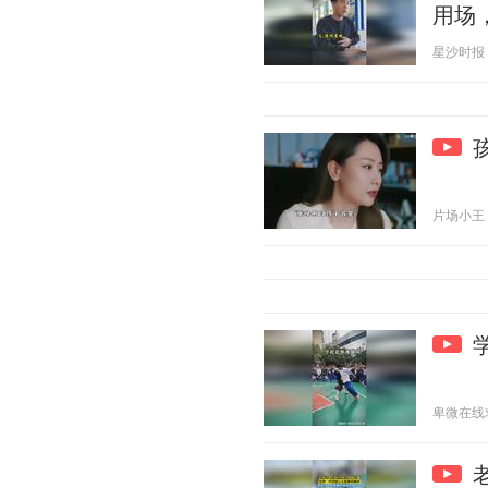
用场
星沙时报 20
片场小王 20
卑微在线求锤