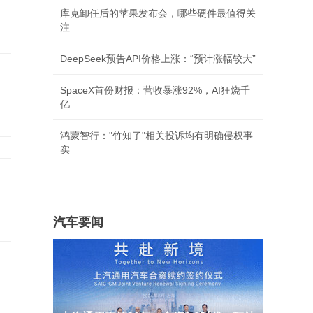
库克卸任后的苹果发布会，哪些硬件最值得关
注
DeepSeek预告API价格上涨：“预计涨幅较大”
SpaceX首份财报：营收暴涨92%，AI狂烧千
亿
鸿蒙智行："竹知了"相关投诉均有明确侵权事
实
汽车要闻