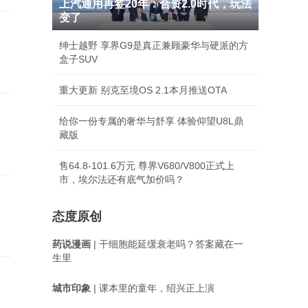
上汽通用再签20年：合资2.0时代，玩法
变了
绅士越野 享界G9是真正兼顾豪华与硬派的方
盒子SUV
重大更新 别克至境OS 2.1本月推送OTA
给你一份专属的奢华与舒享 体验仰望U8L鼎
藏版
售64.8-101.6万元 尊界V680/V800正式上
市，埃尔法还有底气加价吗？
态度原创
药说漫画
| 干细胞能延缓衰老吗？答案藏在一
生里
城市印象
| 课本里的童年，绍兴正上演