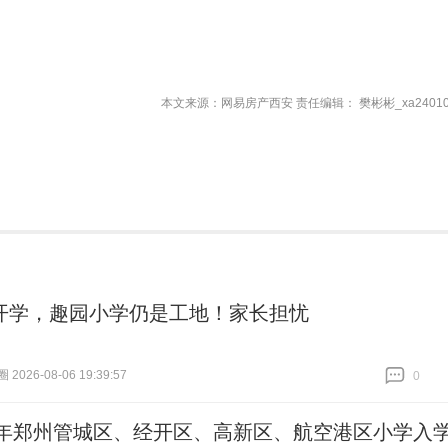
本文来源：网易房产西安 责任编辑： 樊彬彬_xa24010
开学，趣园小学仍是工地！家长担忧
026-08-06 19:39:57
0
跟贴
0
26年郑州管城区、经开区、高新区、航空港区小学入