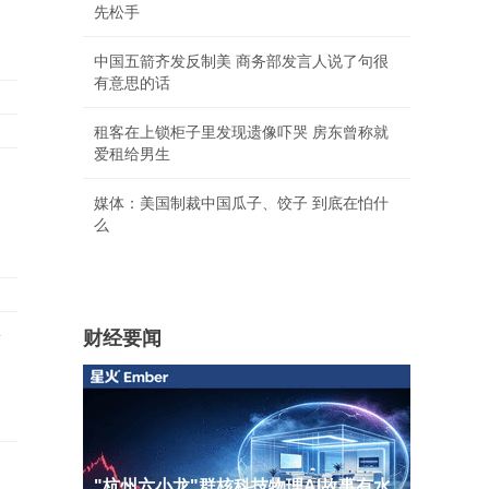
先松手
中国五箭齐发反制美 商务部发言人说了句很
有意思的话
租客在上锁柜子里发现遗像吓哭 房东曾称就
爱租给男生
媒体：美国制裁中国瓜子、饺子 到底在怕什
么
财经要闻
画
"杭州六小龙"群核科技物理AI故事有水