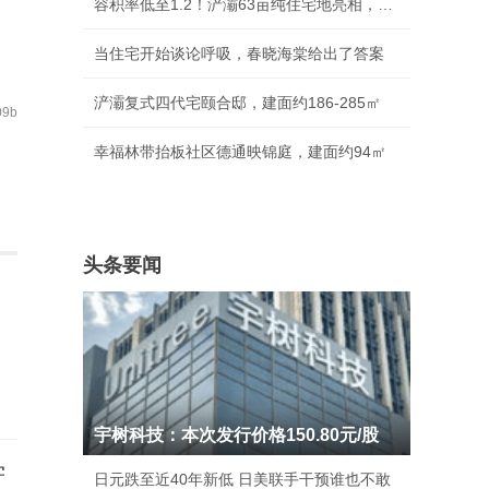
容积率低至1.2！浐灞63亩纯住宅地亮相，周边豪
当住宅开始谈论呼吸，春晓海棠给出了答案
浐灞复式四代宅颐合邸，建面约186-285㎡
9b
幸福林带抬板社区德通映锦庭，建面约94㎡
头条要闻
宇树科技：本次发行价格150.80元/股
学
日元跌至近40年新低 日美联手干预谁也不敢