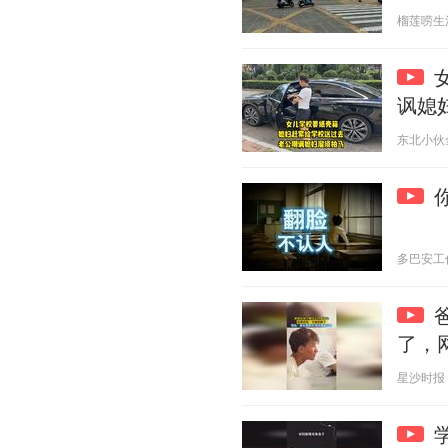
榴莲唠生活 2
讽媳
东北小伙金鹏
多巴安工作室
了，
星沙时报 20