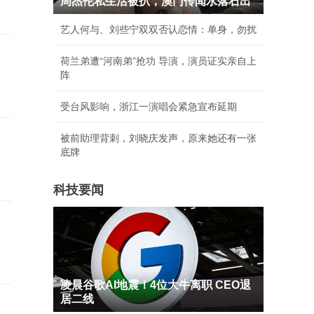
周杰伦私生活被扒，澳门传闻水落石出
艺人何与、刘些宁双双否认恋情：单身，勿扰
荷兰弟遭“河南弟”抢功 导演，演员证实亲自上
阵
受台风影响，浙江一演唱会紧急宣布延期
被前助理背刺，刘晓庆发声，原来她还有一张
底牌
科技要闻
凌晨谷歌AI地震！4位大牛离职 CEO退
居二线