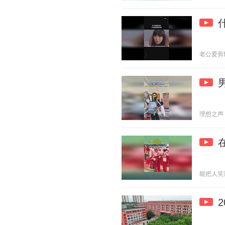
老公爱剪辑 2
理想之声 20
能把人笑没社