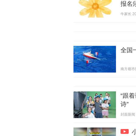
报名
牛家长 202
全国
南方都市报 2
“跟着
诗”
封面新闻 20