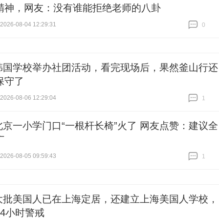
精神，网友：没有谁能拒绝老师的八卦
26-08-04 12:29:31
0
跟贴
0
韩国学校举办社团活动，看完现场后，果然釜山行还
保守了
26-08-06 12:29:04
1
跟贴
1
北京一小学门口“一根杆长椅”火了 网友点赞：建议全
广
26-08-05 09:59:43
1
跟贴
1
大批美国人已在上海定居，还建立上海美国人学校，
24小时警戒