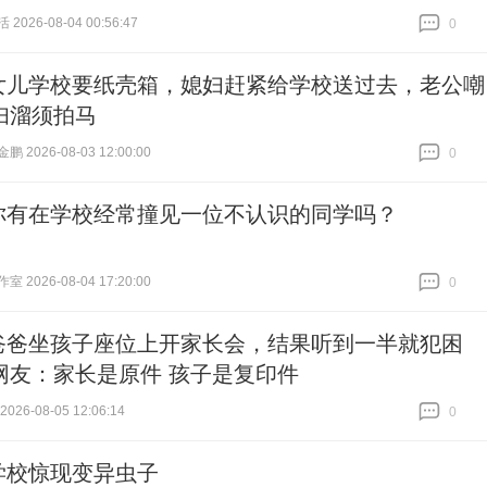
026-08-04 00:56:47
0
跟贴
0
女儿学校要纸壳箱，媳妇赶紧给学校送过去，老公嘲
妇溜须拍马
 2026-08-03 12:00:00
0
跟贴
0
你有在学校经常撞见一位不认识的同学吗？
 2026-08-04 17:20:00
0
跟贴
0
爸爸坐孩子座位上开家长会，结果听到一半就犯困
网友：家长是原件 孩子是复印件
26-08-05 12:06:14
0
跟贴
0
学校惊现变异虫子