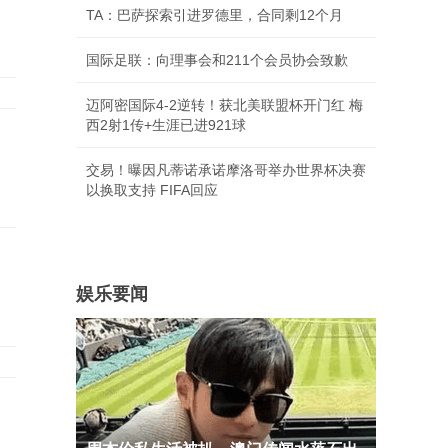
TA：巴萨探索引进罗德里，合同剩12个月
国际足联：向理事会和211个会员协会致歉
迈阿密国际4-2逆转！获北美联盟杯开门红 梅
西2射1传+生涯已进921球
交易！曝因凡蒂诺承诺摩洛哥举办世界杯决赛
以换取支持 FIFA回应
娱乐要闻